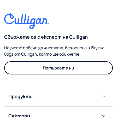
Свържете се с експерт на Culligan
Научете повече за чистата, безопасна и вкусна
вода от Culligan, която ще обикнете.
Потърсете ни
Продукти
Диспенсъри
за
Сектори