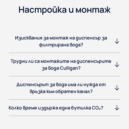
Настройка и монтаж
Изисквания за монтаж на диспенсър за
филтрирана вода?
Трудни ли са монтажите на диспенсърите
за вода Culligan?
Диспенсърът за вода има ли нужда от
връзка към обратен канал?
Колко време издържа една бутилка CO₂?