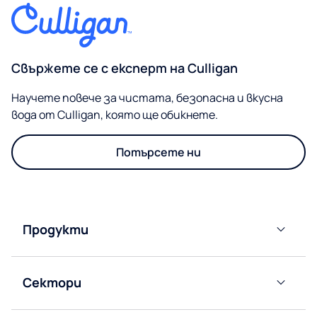
Свържете се с експерт на Culligan
Научете повече за чистата, безопасна и вкусна
вода от Culligan, която ще обикнете.
Потърсете ни
Продукти
Диспенсъри
за
Сектори
филтрирана
вода
Офис