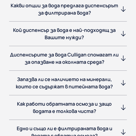
Какви опции за вода предлага диспенсърът
за филтрирана вода?
Кой диспенсър за вода е най-подходящ за
Вашите нужди?
Диспенсърите за вода Culligan спомагат ли
за опазване на околната среда?
Запазва ли се наличието на минерали,
които се съдържат в питейната вода?
Как работи обратната осмоза и защо
водата е толкова чиста?
Едно и също ли е филтрираната вода и
водата с обратна осмоза?