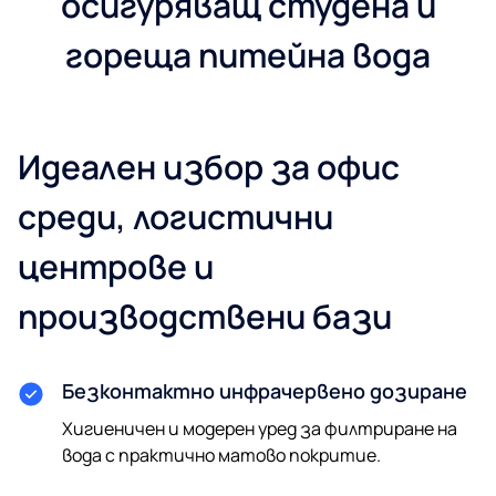
осигуряващ студена и
гореща питейна вода
Идеален избор за офис
среди, логистични
центрове и
производствени бази
Безконтактно инфрачервено дозиране
Хигиеничен и модерен уред за филтриране на
вода с практично матово покритие.