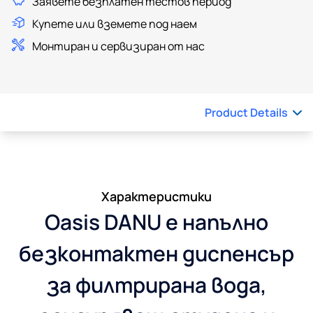
Заявете безплатен тестов период
Купете или вземете под наем
Монтиран и сервизиран от нас
Product Details
Характеристики
Oasis DANU е напълно
безконтактен диспенсър
за филтрирана вода,