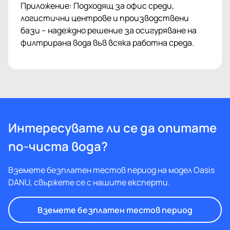
Приложение: Подходящ за офис среди,
логистични центрове и производствени
бази – надеждно решение за осигуряване на
филтрирана вода във всяка работна среда.
Интересувате ли се да опитате
по-чиста вода?
Вземете безплатен тестов период на модел Oasis
DANU, свържете се с нашите експерти.
Вземете безплатен тестов период