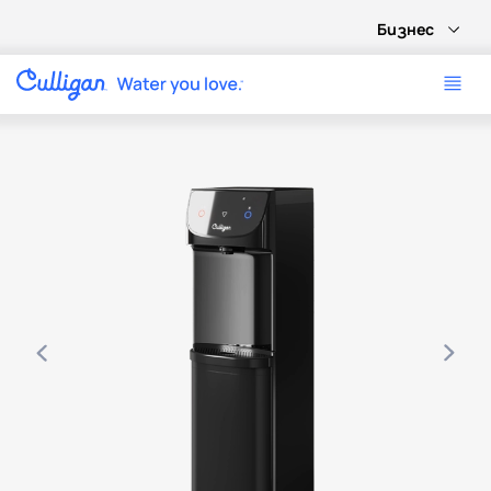
Бизнес
Use arrow keys to navigate between product images, or tab 