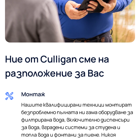
Пощенски код*
Ние от Culligan сме на
разположение за Вас
Имейл*
Монтаж
Телефон
Нашите квалифицирани техници монтират
безпроблемно пълната ни гама оборудване за
филтрирана вода, включително диспенсъри
за вода, вградени системи за студена и
Изпращайки ни вашите данни, вие се съгласявате с
топла вода и фонтани за пиене. Никоя
нашата политика за поверителност. Ние гарантираме