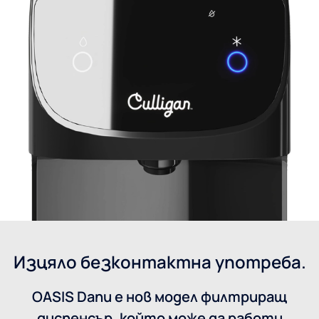
Изцяло безконтактна употреба.
OASIS Danu е нов модел филтриращ
диспенсър, който може да работи