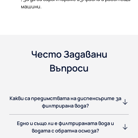
машини.
Често Задавани
Въпроси
Какви са предимствата на диспенсърите за
филтрирана вода?
Едно и също ли е филтрираната вода и
водата с обратна осмоза?