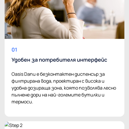
01
Удобен за потребителя интерфейс
Oasis Danu е безконтактен диспенсър за
филтрирана вода, проектиран с висока и
удобна дозираща зона, която позволява лесно
пълнене дори на най-големите бутилки и
термоси.