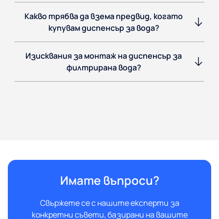
Какво трябва да взема предвид, когато
купувам диспенсър за вода?
Изисквания за монтаж на диспенсър за
филтрирана вода?
Имате въпроси?
Свържете се с нашите експерти за
конкретни съвети, базирани на вашите