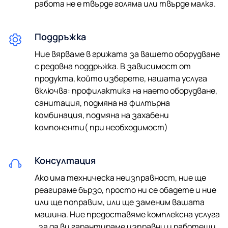
работа не е твърде голяма или твърде малка.
100% поверителност. Вашата информация няма да
бъде споделена.
Поддръжка
Съгласен съм с обработването на лични данни за
целите на профилирането.
Ние вярваме в грижата за вашето оборудване
с редовна поддръжка. В зависимост от
продукта, който изберете, нашата услуга
включва: профилактика на наето оборудване,
санитация, подмяна на филтърна
комбинация, подмяна на захабени
компоненти( при необходимост)
Консултация
Ако има техническа неизправност, ние ще
реагираме бързо, просто ни се обадете и ние
или ще поправим, или ще заменим вашата
машина. Ние предоставяме комплексна услуга
, за да ви гарантираме изправни и работещи