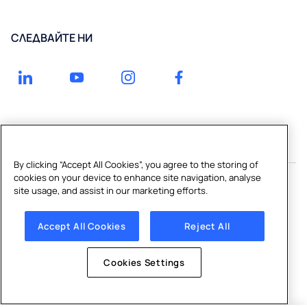
в
Системи
Здравни
Направете
Кълиган
тип
заведения
запитване
СЛЕДВАЙТЕ НИ
България
Фонтани
Образователни
за пиене и
учреждения
пълнители
Спортни и
за
обществени
бутилки
пространства
Системи
Домакинства
за
филтрация
By clicking “Accept All Cookies”, you agree to the storing of
cookies on your device to enhance site navigation, analyse
на
site usage, and assist in our marketing efforts.
питейна
Copyright © 2026 Culligan
вода
Accept All Cookies
Reject All
Политика за лични данни
|
Бисквитки |
Cookies Settings
Омекотители
за вода
Cookies Settings