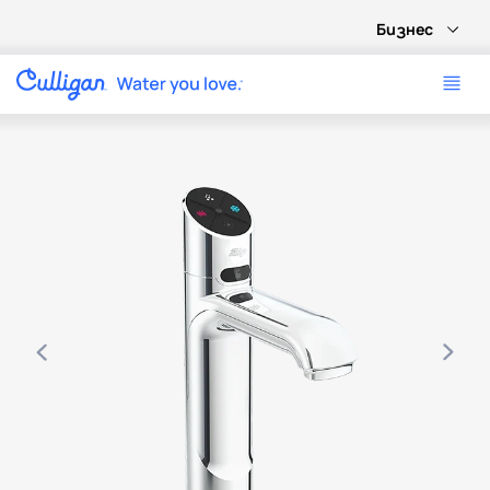
Бизнес
Use arrow keys to navigate between product images, or tab 