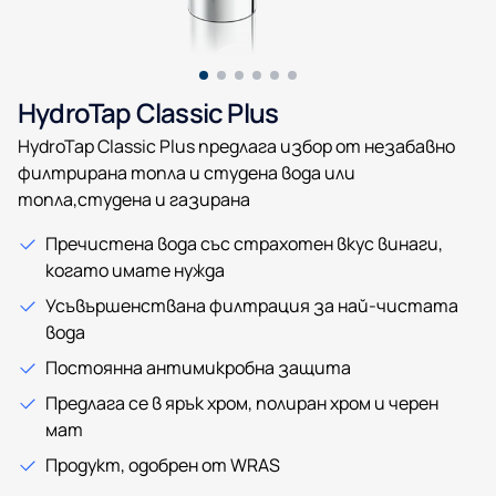
HydroTap Classic Plus
HydroTap Classic Plus предлага избор от незабавно
филтрирана топла и студена вода или
топла,студена и газирана
Пречистена вода със страхотен вкус винаги,
когато имате нужда
Усъвършенствана филтрация за най-чистата
вода
Постоянна антимикробна защита
Предлага се в ярък хром, полиран хром и черен
мат
Продукт, одобрен от WRAS