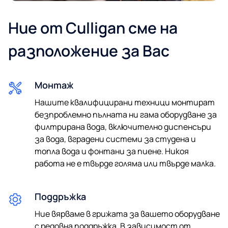
Ние от Culligan сме на
разположение за Вас
Имейл*
Монтаж
Телефон
Нашите квалифицирани техници монтират
безпроблемно пълната ни гама оборудване за
филтрирана вода, включително диспенсъри
за вода, вградени системи за студена и
Изпращайки ни вашите данни, вие се съгласявате с
топла вода и фонтани за пиене. Никоя
нашата политика за поверителност. Ние гарантираме
работа не е твърде голяма или твърде малка.
100% поверителност. Вашата информация няма да
бъде споделена.
Поддръжка
Съгласен съм с обработването на лични данни за
целите на профилирането.
Ние вярваме в грижата за вашето оборудване
с редовна поддръжка. В зависимост от