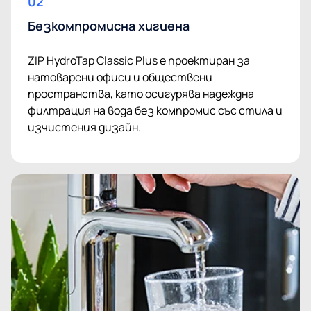
02
Безкомпромисна хигиена
ZIP HydroTap Classic Plus е проектиран за
натоварени офиси и обществени
пространства, като осигурява надеждна
филтрация на вода без компромис със стила и
изчистения дизайн.