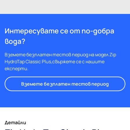
Интересувате се от по-добра
вода?
Вземете безплатен тестов период на модел Zip
HydroTap Classic Plus,свържете се с нашите
експерти.
Вземете безплатен тестов период
Детайли