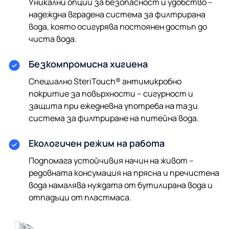
Уникални опции за безопасност и удобство –
надеждна вградена система за филтрирана
вода, която осигурява постоянен достъп до
чиста вода.
Безкомпромисна хигиена
Специално SteriTouch® антимикробно
покритие за повърхности – сигурност и
защита при ежедневна употреба на тази
система за филтриране на питейна вода.
Екологичен режим на работа
Подпомага устойчивия начин на живот –
редовната консумация на прясна и пречистена
вода намалява нуждата от бутилирана вода и
отпадъци от пластмаса.