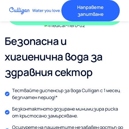
Направете
1 Месец безплатен тестов период
запитване
За всички модели диспенсъри*
Безопасна и
хигиенична вода за
здравния сектор
Тествайте диспенсър за вода Culligan с 1 месец
безплатен период!*
Безконтактното дозиране минимизира риска
от кръстосано замърсяване.
Осигурете на пациентите незабавен достъп до