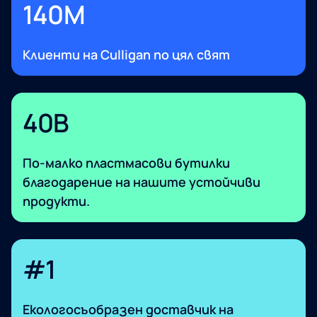
140M​
Клиенти на Culligan по цял свят
40B​
По-малко пластмасови бутилки
благодарение на нашите устойчиви
продукти.
#1
Екологосъобразен доставчик на