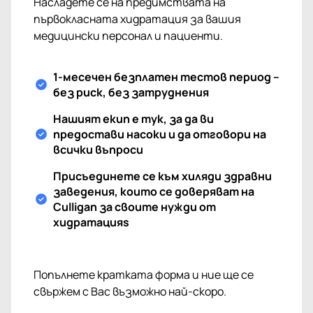
Насладете се на предимствата на
първокласната хидратация за вашия
медицински персонал и пациенти.
1-месечен безплатен тестов период –
без риск, без затруднения
Нашият екип е тук, за да ви
предостави насоки и да отговори на
всички въпроси
Присъединете се към хиляди здравни
заведения, които се доверяват на
Culligan за своите нужди от
хидратацияs
Попълнете кратката форма и ние ще се
свържем с Вас възможно най-скоро.